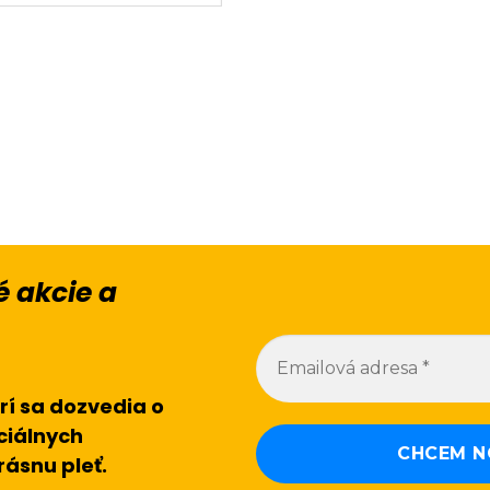
 akcie a
rí sa dozvedia o
ciálnych
rásnu pleť.