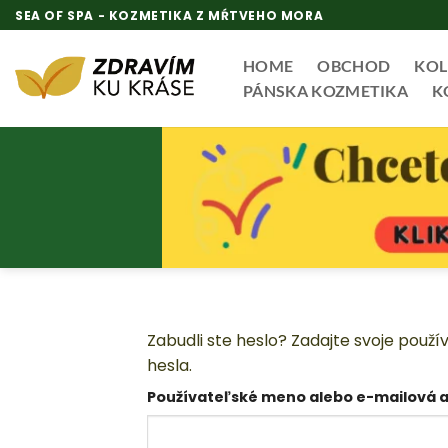
Skip
SEA OF SPA - KOZMETIKA Z MŔTVEHO MORA
to
content
HOME
OBCHOD
KOL
PÁNSKA KOZMETIKA
K
Zabudli ste heslo? Zadajte svoje pou
hesla.
Používateľské meno alebo e-mailová 