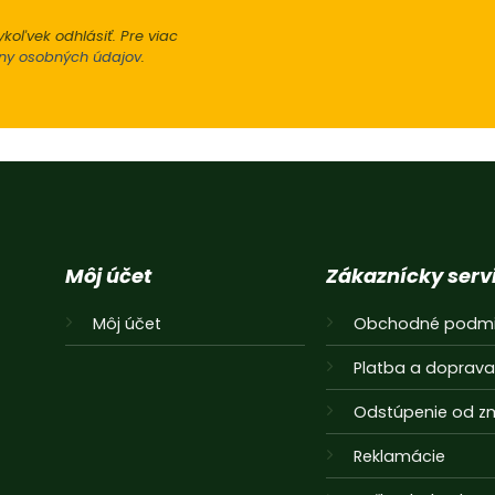
koľvek odhlásiť. Pre viac
ny osobných údajov
.
Alternative:
Môj účet
Zákaznícky serv
Môj účet
Obchodné podmi
Platba a doprav
Odstúpenie od z
Reklamácie