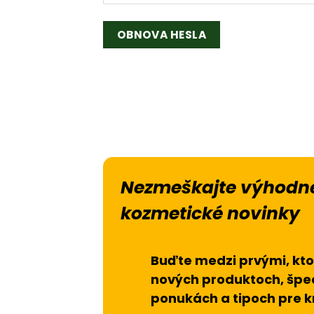
OBNOVA HESLA
Alternative:
Nezmeškajte výhodné
kozmetické novinky
Buďte medzi prvými, kto
nových produktoch, špe
ponukách a tipoch pre k