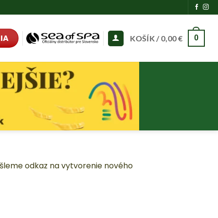
IA
KOŠÍK /
0,00
€
0
ašleme odkaz na vytvorenie nového