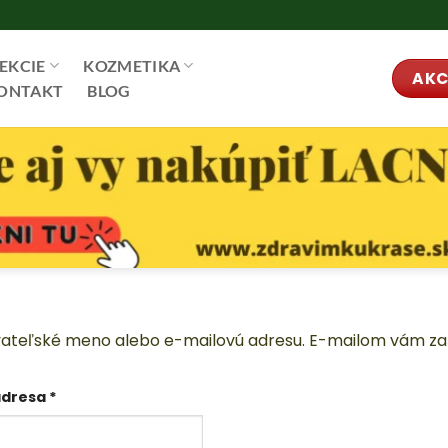
EKCIE
KOZMETIKA
AKC
ONTAKT
BLOG
žívateľské meno alebo e-mailovú adresu. E-mailom vám z
Povinné
adresa
*