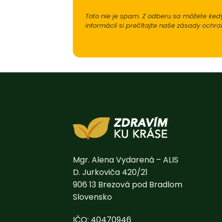
Toto nie je spam. Z odberu sa môžete kedy
informácií si prečítajte naše zásady
ochra
Mgr. Alena Vydarená – ALIS
D. Jurkoviča 420/21
906 13 Brezová pod Bradlom
Slovensko
IČO: 40470946