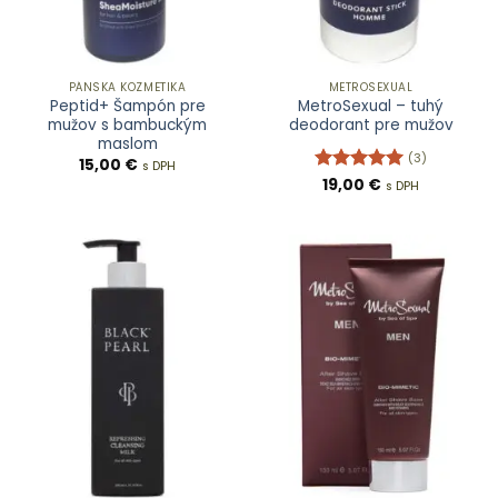
PÁNSKA KOZMETIKA
METROSEXUAL
Peptid+ Šampón pre
MetroSexual – tuhý
mužov s bambuckým
deodorant pre mužov
maslom
(3)
15,00
€
s DPH
Hodnotenie
19,00
€
s DPH
5
z 5