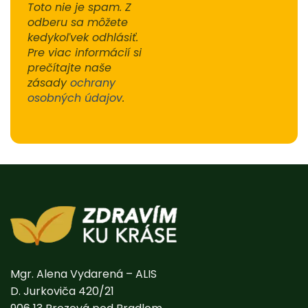
Toto nie je spam. Z
odberu sa môžete
kedykoľvek odhlásiť.
Pre viac informácií si
prečítajte naše
zásady
ochrany
osobných údajov
.
Alternative:
Mgr. Alena Vydarená – ALIS
D. Jurkoviča 420/21