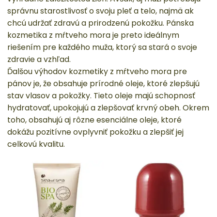
správnu starostlivosť o svoju pleť a telo, najmä ak
chcú udržať zdravú a prirodzenú pokožku. Pánska
kozmetika z mŕtveho mora je preto ideálnym
riešením pre každého muža, ktorý sa stará o svoje
zdravie a vzhľad.
Ďalšou výhodov kozmetiky z mŕtveho mora pre
pánov je, že obsahuje prírodné oleje, ktoré zlepšujú
stav vlasov a pokožky. Tieto oleje majú schopnosť
hydratovať, upokojujú a zlepšovať krvný obeh. Okrem
toho, obsahujú aj rôzne esenciálne oleje, ktoré
dokážu pozitívne ovplyvniť pokožku a zlepšiť jej
celkovú kvalitu.