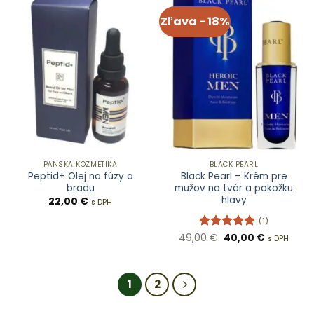
Zľava - 18%
PÁNSKA KOZMETIKA
BLACK PEARL
Peptid+ Olej na fúzy a
Black Pearl – Krém pre
bradu
mužov na tvár a pokožku
hlavy
22,00
€
s DPH
(1)
Pôvodná
Aktuálna
49,00
Hodnotenie
€
40,00
€
s DPH
cena
cena
5
z 5
bola:
je:
49,00 €.
40,00 €.
1
2