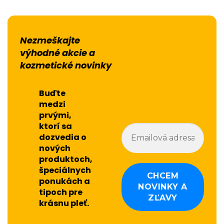
Nezmeškajte
výhodné akcie a
kozmetické novinky
Buďte
medzi
prvými,
ktorí sa
dozvedia o
nových
produktoch,
špeciálnych
ponukách a
tipoch pre
krásnu pleť.