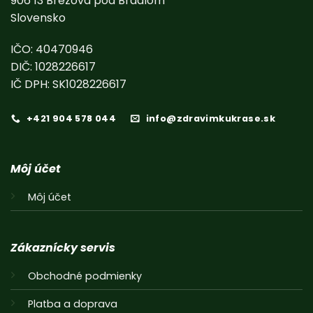
906 13 Brezová pod Bradlom
Slovensko
IČO: 40470946
DIČ: 1028226617
IČ DPH: SK1028226617
+421 904 578 044
info@zdravimkukrase.sk
Môj účet
Môj účet
Zákaznícky servis
Obchodné podmienky
Platba a doprava