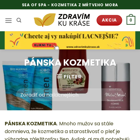
Skip
SEA OF SPA - KOZMETIKA Z MŔTVEHO MORA
to
content
AKCIA
0
PÁNSKA KOZMETIKA
FILTER
PÁNSKA KOZMETIKA
. Mnoho mužov sa stále
domnieva, že kozmetika a starostlivosť o pleť je
výhradne záležitosťou žien. Avšak, aj muži potrebujú