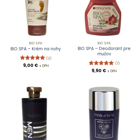
BIO SPA
BIO SPA
BIO SPA – Deodorant pre
BIO SPA – Krém na nohy
mužov
(2)
(1)
Hodnotenie
9,00
€
s DPH
5
z 5
Hodnotenie
9,90
€
s DPH
5
z 5