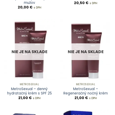
mužov
20,50
€
s DPH
20,00
€
s DPH
NIE JE NA SKLADE
NIE JE NA SKLADE
METROSEXUAL
METROSEXUAL
MetroSexual – denný
MetroSexual –
hydratačný krém s SPF 25
Regeneračný nočný krém
21,00
€
21,00
€
s DPH
s DPH