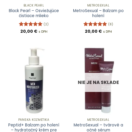
BLACK PEARL
METROSEXUAL
Black Pearl – Osviežujúce
MetroSexual – Balzam po
čistiace mlieko
holení
(2)
(8)
Hodnotenie
20,00
€
Hodnotenie
20,00
€
s DPH
s DPH
5
z 5
5
z 5
NIE JE NA SKLADE
PÁNSKA KOZMETIKA
METROSEXUAL
Peptid+ Balzam po holení
MetroSexual – tvárové a
– hydratačný krém pre
očné sérum