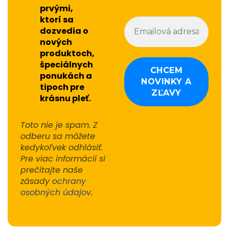
prvými,
ktorí sa
dozvedia o
nových
produktoch,
špeciálnych
ponukách a
tipoch pre
krásnu pleť.
Toto nie je spam. Z
odberu sa môžete
kedykoľvek odhlásiť.
Pre viac informácií si
prečítajte naše
zásady
ochrany
osobných údajov
.
Alternative: