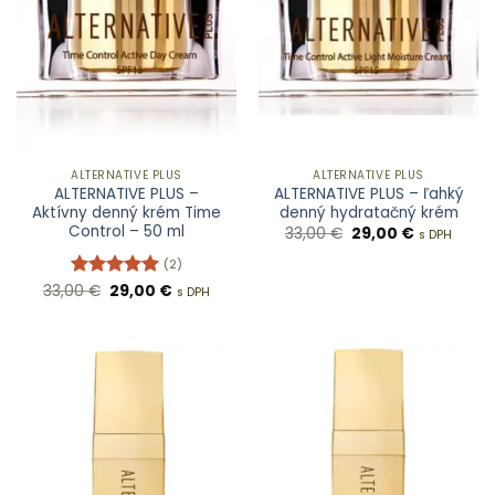
ALTERNATIVE PLUS
ALTERNATIVE PLUS
ALTERNATIVE PLUS –
ALTERNATIVE PLUS – ľahký
Aktívny denný krém Time
denný hydratačný krém
Control – 50 ml
Pôvodná
Aktuálna
33,00
€
29,00
€
s DPH
cena
cena
bola:
je:
(2)
33,00 €.
29,00 €.
Pôvodná
Aktuálna
33,00
Hodnotenie
€
29,00
€
s DPH
cena
cena
5
z 5
bola:
je:
33,00 €.
29,00 €.