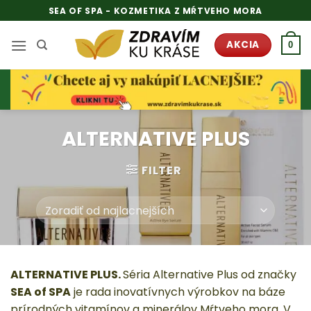
Skip
SEA OF SPA - KOZMETIKA Z MŔTVEHO MORA
to
content
AKCIA
0
ALTERNATIVE PLUS
FILTER
ALTERNATIVE PLUS.
Séria Alternative Plus od značky
SEA of SPA
je rada inovatívnych výrobkov na báze
prírodných vitamínov a minerálov Mŕtveho mora. V