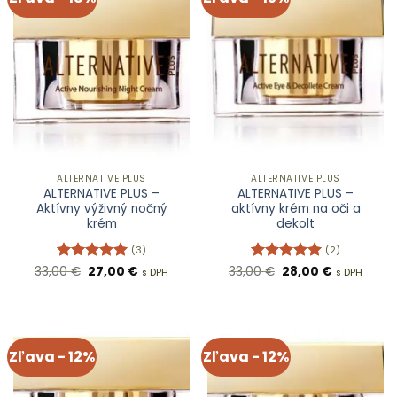
ALTERNATIVE PLUS
ALTERNATIVE PLUS
ALTERNATIVE PLUS –
ALTERNATIVE PLUS –
Aktívny výživný nočný
aktívny krém na oči a
krém
dekolt
(3)
(2)
Pôvodná
Aktuálna
Pôvodná
Aktuálna
33,00
Hodnotenie
€
27,00
€
33,00
Hodnotenie
€
28,00
€
s DPH
s DPH
cena
cena
cena
cena
5
z 5
5
z 5
bola:
je:
bola:
je:
33,00 €.
27,00 €.
33,00 €.
28,00 €.
Zľava - 12%
Zľava - 12%