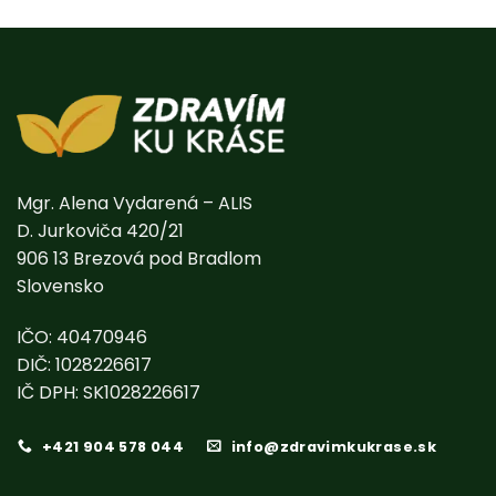
Mgr. Alena Vydarená – ALIS
D. Jurkoviča 420/21
906 13 Brezová pod Bradlom
Slovensko
IČO: 40470946
DIČ: 1028226617
IČ DPH: SK1028226617
+421 904 578 044
info@zdravimkukrase.sk