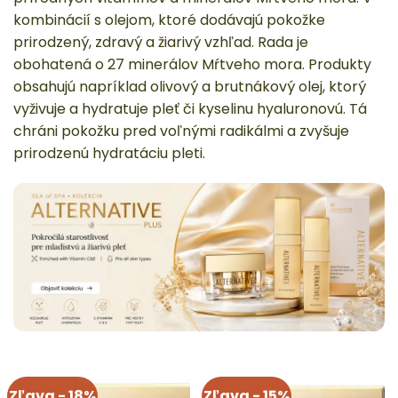
kombinácií s olejom, ktoré dodávajú pokožke
prirodzený, zdravý a žiarivý vzhľad. Rada je
obohatená o 27 minerálov Mŕtveho mora. Produkty
obsahujú napríklad olivový a brutnákový olej, ktorý
vyživuje a hydratuje pleť či kyselinu hyaluronovú. Tá
chráni pokožku pred voľnými radikálmi a zvyšuje
prirodzenú hydratáciu pleti.
Zľava - 18%
Zľava - 15%