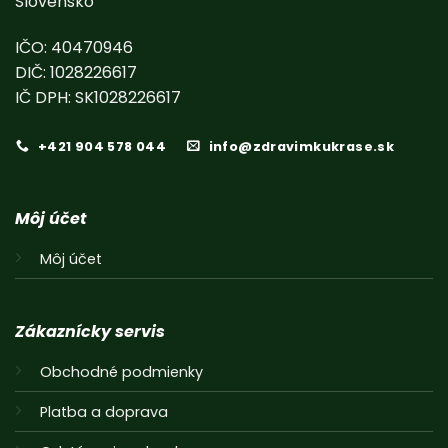
Slovensko
IČO: 40470946
DIČ: 1028226617
IČ DPH: SK1028226617
+421 904 578 044
info@zdravimkukrase.sk
Môj účet
Môj účet
Zákaznícky servis
Obchodné podmienky
Platba a doprava