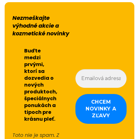
i
v
e
Nezmeškajte
:
výhodné akcie a
kozmetické novinky
Buďte
medzi
prvými,
ktorí sa
dozvedia o
nových
produktoch,
špeciálnych
ponukách a
tipoch pre
krásnu pleť.
Toto nie je spam. Z