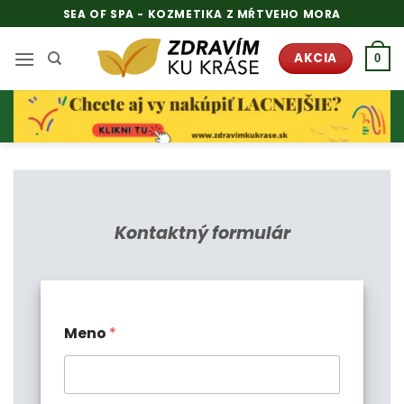
Skip
SEA OF SPA - KOZMETIKA Z MŔTVEHO MORA
to
content
AKCIA
0
Kontaktný formulár
Meno
*