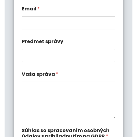
Email
*
Predmet správy
Vaša správa
*
Súhlas so spracovaním osobných
údajov s prihliadnutím na GDPR
*