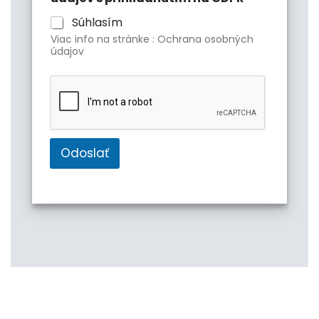
Súhlasím
Viac info na stránke : Ochrana osobných
údajov
Odoslať
A
l
t
e
r
n
a
t