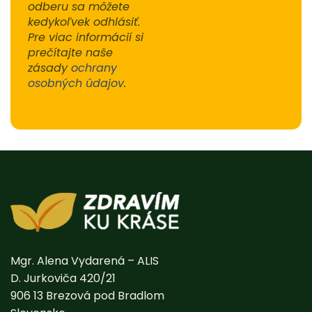
odberu sa môžete
kedykoľvek odhlásiť.
Pre viac informácií si
prečítajte naše
zásady
ochrany
osobných údajov
.
Alternative:
Mgr. Alena Vydarená – ALIS
D. Jurkoviča 420/21
906 13 Brezová pod Bradlom