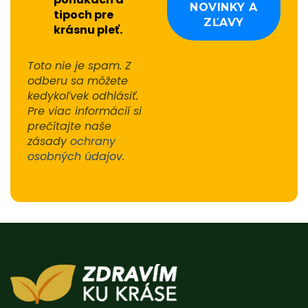
tipoch pre
krásnu pleť.
Toto nie je spam. Z
odberu sa môžete
kedykoľvek odhlásiť.
Pre viac informácií si
prečítajte naše
zásady
ochrany
osobných údajov
.
Alternative: