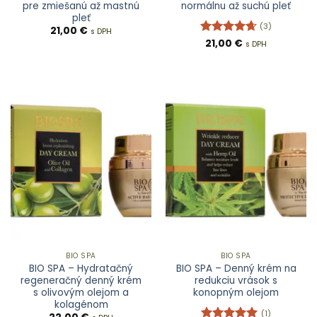
pre zmiešanú až mastnú
normálnu až suchú pleť
pleť
(3)
21,00
€
s DPH
Hodnotenie
21,00
€
s DPH
4.67
z 5
BIO SPA
BIO SPA
BIO SPA – Hydratačný
BIO SPA – Denný krém na
regeneračný denný krém
redukciu vrások s
s olivovým olejom a
konopným olejom
kolagénom
(1)