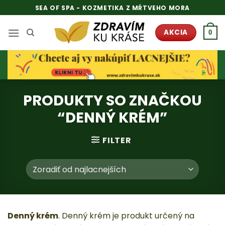
Skip
SEA OF SPA - KOZMETIKA Z MŔTVEHO MORA
to
content
AKCIA
0
PRODUKTY SO ZNAČKOU
“DENNÝ KRÉM”
FILTER
Denný krém
. Denný krém je produkt určený na