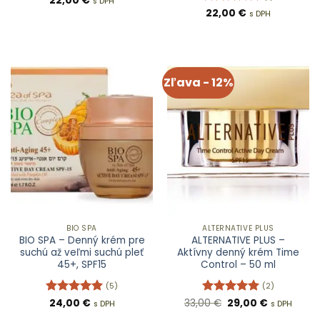
22,00
€
s DPH
Hodnotenie
22,00
€
s DPH
5
z 5
Zľava - 12%
BIO SPA
ALTERNATIVE PLUS
BIO SPA – Denný krém pre
ALTERNATIVE PLUS –
suchú až veľmi suchú pleť
Aktívny denný krém Time
45+, SPF15
Control – 50 ml
(5)
(2)
Pôvodná
Aktuálna
Hodnotenie
24,00
€
33,00
Hodnotenie
€
29,00
€
s DPH
s DPH
cena
cena
5
z 5
5
z 5