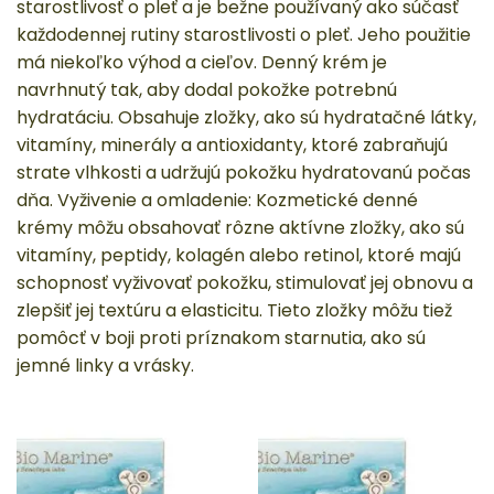
starostlivosť o pleť a je bežne používaný ako súčasť
každodennej rutiny starostlivosti o pleť. Jeho použitie
má niekoľko výhod a cieľov. Denný krém je
navrhnutý tak, aby dodal pokožke potrebnú
hydratáciu. Obsahuje zložky, ako sú hydratačné látky,
vitamíny, minerály a antioxidanty, ktoré zabraňujú
strate vlhkosti a udržujú pokožku hydratovanú počas
dňa. Vyživenie a omladenie: Kozmetické denné
krémy môžu obsahovať rôzne aktívne zložky, ako sú
vitamíny, peptidy, kolagén alebo retinol, ktoré majú
schopnosť vyživovať pokožku, stimulovať jej obnovu a
zlepšiť jej textúru a elasticitu. Tieto zložky môžu tiež
pomôcť v boji proti príznakom starnutia, ako sú
jemné linky a vrásky.