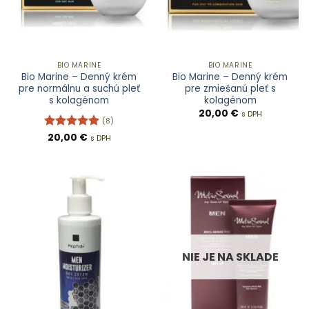
BIO MARINE
BIO MARINE
Bio Marine – Denný krém
Bio Marine – Denný krém
pre normálnu a suchú pleť
pre zmiešanú pleť s
s kolagénom
kolagénom
20,00
€
s DPH
(8)
Hodnotenie
20,00
€
s DPH
4.88
z 5
NIE JE NA SKLADE