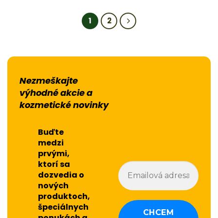
bola:
je:
33,00 €.
29,00 €.
1
2
Nezmeškajte
výhodné akcie a
kozmetické novinky
Buďte
medzi
prvými,
ktorí sa
dozvedia o
nových
produktoch,
špeciálnych
ponukách a