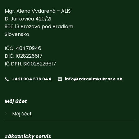
Mgr. Alena Vydarená – ALIS
D. Jurkoviča 420/21
906 13 Brezová pod Bradlom
Slovensko
IČO: 40470946
DIČ: 1028226617
IČ DPH: SK1028226617
+421 904 578 044
info@zdravimkukrase.sk
Môj účet
Môj účet
Zákaznícky servis