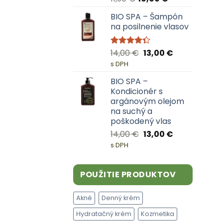
BIO SPA – Šampón
na posilnenie vlasov
Pôvodná
Aktuálna
14,00
€
13,00
€
Hodnotenie
4.33
z 5
cena
cena
s DPH
bola:
je:
BIO SPA –
14,00 €.
13,00 €.
Kondicionér s
argánovým olejom
na suchý a
poškodený vlas
Pôvodná
Aktuálna
14,00
€
13,00
€
cena
cena
s DPH
bola:
je:
14,00 €.
13,00 €.
POUŽITIE PRODUKTOV
Akné
Denný krém
Hydratačný krém
Kozmetika