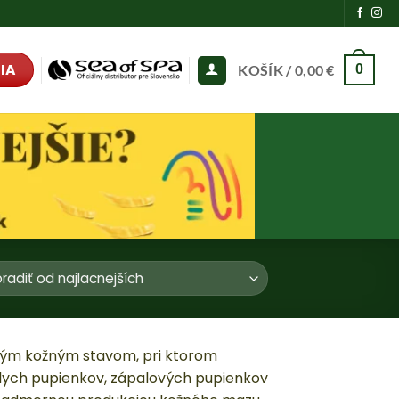
IA
KOŠÍK /
0,00
€
0
žným kožným stavom, pri ktorom
elych pupienkov, zápalových pupienkov