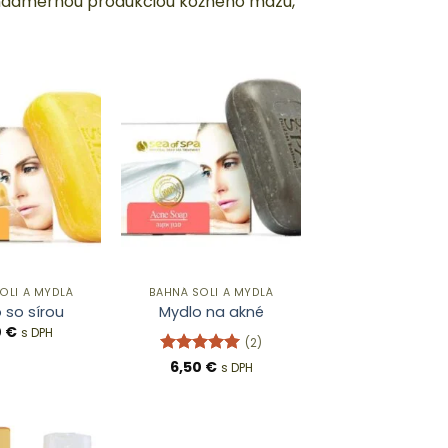
s nadmernou produkciou kožného mazu,
OLI A MYDLÁ
BAHNÁ SOLI A MYDLÁ
 so sírou
Mydlo na akné
0
€
s DPH
(2)
Hodnotenie
6,50
€
s DPH
5
z 5