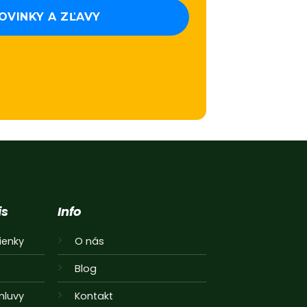
is
Info
enky
O nás
a
Blog
mluvy
Kontakt