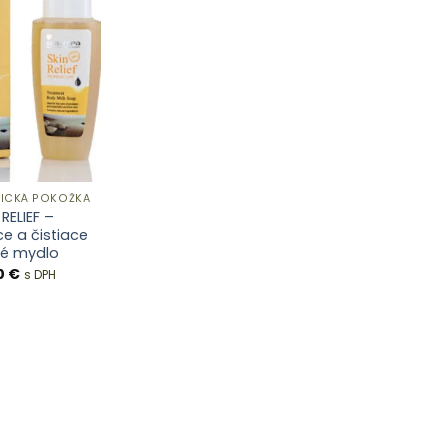
ICKÁ POKOŽKA
 RELIEF –
e a čistiace
té mydlo
0
€
s DPH