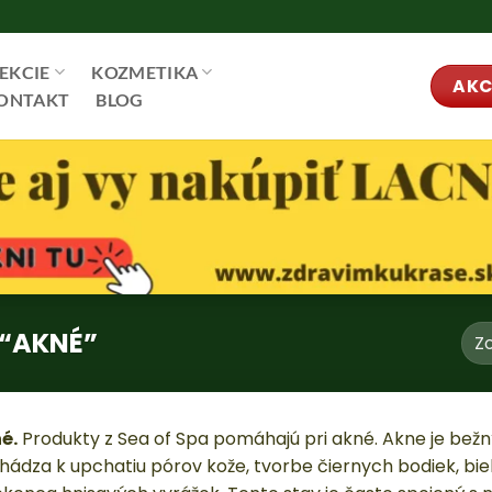
EKCIE
KOZMETIKA
AKC
ONTAKT
BLOG
“AKNÉ”
é.
Produkty z Sea of Spa pomáhajú pri akné. Akne je be
hádza k upchatiu pórov kože, tvorbe čiernych bodiek, bi