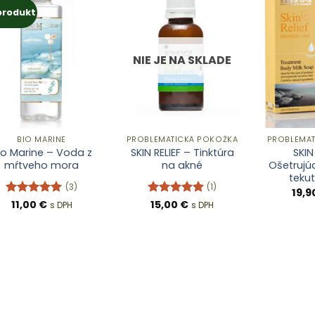
produkt
NIE JE NA SKLADE
BIO MARINE
PROBLEMATICKÁ POKOŽKA
PROBLEMAT
io Marine – Voda z
SKIN RELIEF – Tinktúra
SKIN
mŕtveho mora
na akné
Ošetrujúc
teku
(3)
(1)
19,9
Hodnotenie
11,00
€
Hodnotenie
15,00
€
s DPH
s DPH
5
z 5
5
z 5