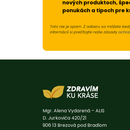
nových produktoch, špe
ponukách a tipoch pre k
Toto nie je spam. Z odberu sa môžete kedy
informácií si prečítajte naše zásady
ochra
Mgr. Alena Vydarená – ALIS
D. Jurkoviča 420/21
906 13 Brezová pod Bradlom