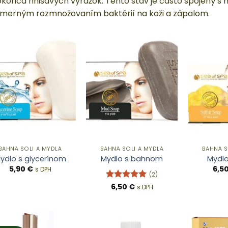
okonca hnisavých vyrážok. Tento stav je často spojený 
merným rozmnožovaním baktérií na koži a zápalom.
BAHNÁ SOLI A MYDLÁ
BAHNÁ SOLI A MYDLÁ
BAHNÁ S
ydlo s glycerínom
Mydlo s bahnom
Mydlo
5,90
€
6,5
s DPH
(2)
Hodnotenie
6,50
€
s DPH
5
z 5