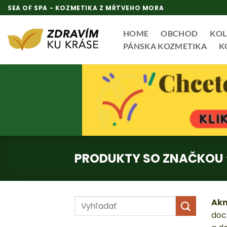
Skip
SEA OF SPA - KOZMETIKA Z MŔTVEHO MORA
to
content
HOME
OBCHOD
KOL
PÁNSKA KOZMETIKA
K
PRODUKTY SO ZNAČKOU 
Hľadať:
Akn
doc