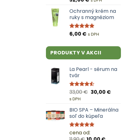
s DPH
4.94
z 5
Ochranný krém na
ruky s magnéziom
6,00
€
Hodnotenie
s DPH
5.00
z 5
PRODUKTY V AKCII
La Pearl - sérum na
tvár
Pôvodná
Aktuálna
33,00
€
30,00
€
Hodnotenie
4.50
z 5
cena
cena
s DPH
bola:
je:
BIO SPA – Minerálna
33,00 €.
30,00 €.
soľ do kúpeľa
cena od:
Hodnotenie
5.00
z 5
11,90
€
10,00
€