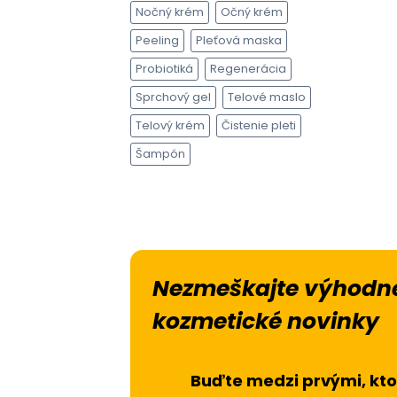
Nočný krém
Očný krém
Peeling
Pleťová maska
Probiotiká
Regenerácia
Sprchový gel
Telové maslo
Telový krém
Čistenie pleti
Šampón
Nezmeškajte výhodné
kozmetické novinky
Buďte medzi prvými, kto