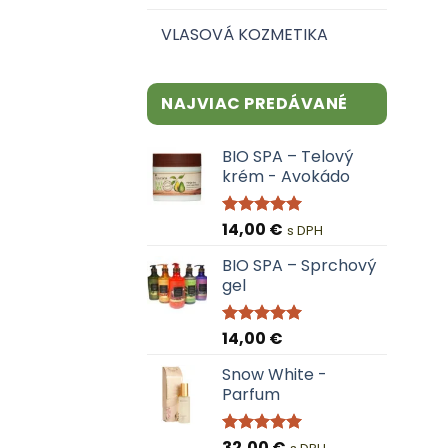
VLASOVÁ KOZMETIKA
NAJVIAC PREDÁVANÉ
BIO SPA – Telový
krém - Avokádo
14,00
€
Hodnotenie
s DPH
4.95
z 5
BIO SPA – Sprchový
gel
14,00
€
Hodnotenie
5.00
z 5
Snow White -
Parfum
32,00
€
Hodnotenie