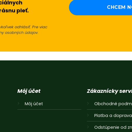
ciálnych
rásnu pleť.
koľvek odhlásiť. Pre viac
ny osobných údajov
.
Alternative:
Môj účet
Zákaznícky serv
Môj účet
Obchodné podmi
Platba a doprav
Odstúpenie od z