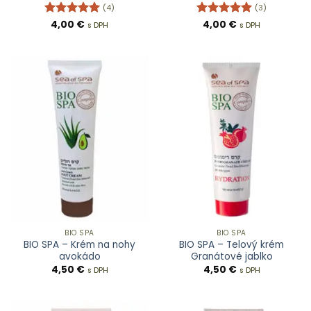
(4)
(3)
Hodnotenie
4,00
€
Hodnotenie
4,00
€
s DPH
s DPH
5
z 5
5
z 5
BIO SPA
BIO SPA
BIO SPA – Krém na nohy
BIO SPA – Telový krém
avokádo
Granátové jablko
4,50
€
4,50
€
s DPH
s DPH