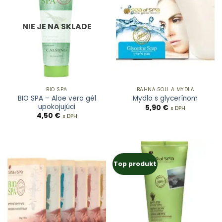
NIE JE NA SKLADE
BIO SPA
BAHNÁ SOLI A MYDLÁ
BIO SPA – Aloe vera gél
Mydlo s glycerínom
upokojujúci
5,90
€
s DPH
4,50
€
s DPH
Top produkt