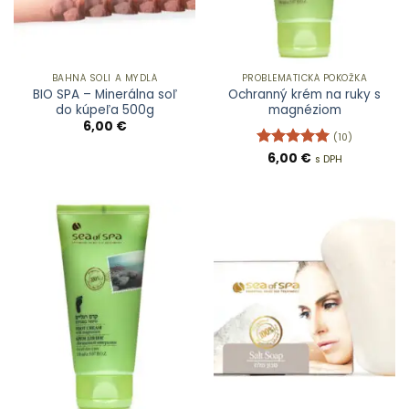
BAHNÁ SOLI A MYDLÁ
PROBLEMATICKÁ POKOŽKA
BIO SPA – Minerálna soľ
Ochranný krém na ruky s
do kúpeľa 500g
magnéziom
6,00
€
(10)
Hodnotenie
6,00
€
s DPH
5
z 5