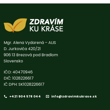
Mgr. Alena Vydarená – ALIS
D. Jurkoviča 420/21
906 13 Brezová pod Bradlom
Slovensko
IČO: 40470946
DIČ: 1028226617
IČ DPH: SK1028226617
+421 904 578 044
info@zdravimkukrase.sk