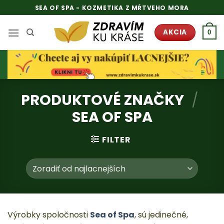
Skip
SEA OF SPA - KOZMETIKA Z MŔTVEHO MORA
to
content
AKCIA
0
PRODUKTOVÉ ZNAČKY
/
SEA OF SPA
FILTER
Výrobky spoločnosti
Sea of Spa
, sú jedinečné,