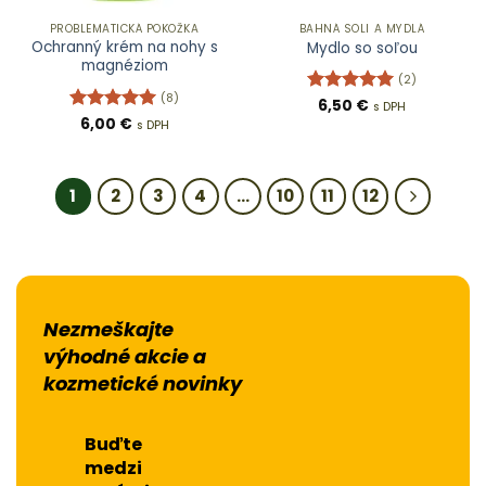
PROBLEMATICKÁ POKOŽKA
BAHNÁ SOLI A MYDLÁ
Ochranný krém na nohy s
Mydlo so soľou
magnéziom
(2)
(8)
Hodnotenie
6,50
€
s DPH
5
z 5
Hodnotenie
6,00
€
s DPH
5
z 5
1
2
3
4
…
10
11
12
Nezmeškajte
výhodné akcie a
kozmetické novinky
Buďte
medzi