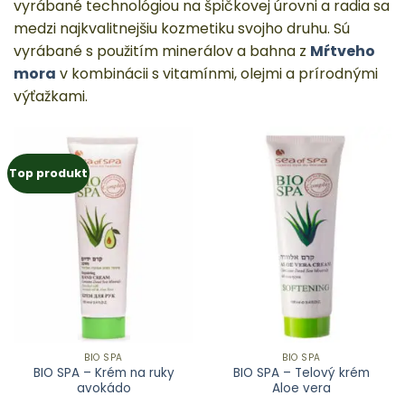
vyrábané technológiou na špičkovej úrovni a radia sa
medzi najkvalitnejšiu kozmetiku svojho druhu. Sú
vyrábané s použitím minerálov a bahna z
Mŕtveho
mora
v kombinácii s vitamínmi, olejmi a prírodnými
výťažkami.
Top produkt
BIO SPA
BIO SPA
BIO SPA – Krém na ruky
BIO SPA – Telový krém
avokádo
Aloe vera