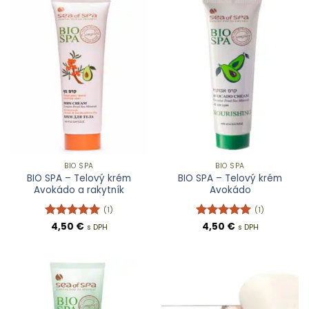
BIO SPA
BIO SPA
BIO SPA – Telový krém
BIO SPA – Telový krém
Avokádo a rakytník
Avokádo
(1)
(1)
Hodnotenie
4,50
€
Hodnotenie
4,50
€
s DPH
s DPH
5
z 5
5
z 5