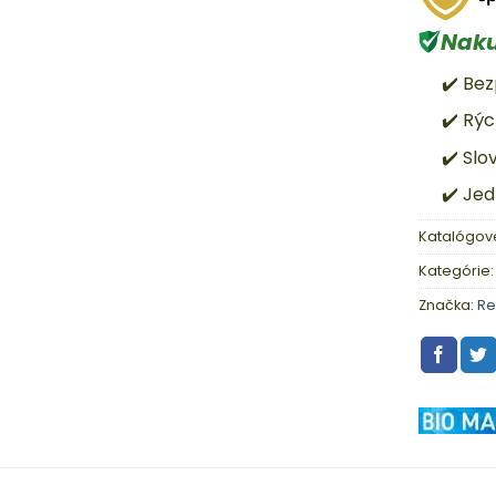
Naku
✔️ Be
✔️ Rý
✔️ Sl
✔️ Je
Katalógové
Kategórie
Značka:
Re