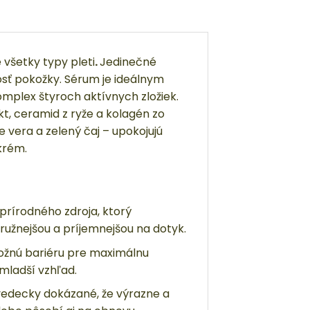
 všetky typy pleti
.
Jedinečné
osť pokožky.
Sérum je ideálnym
mplex štyroch aktívnych zložiek.
t, ceramid z ryže a kolagén zo
vera a zelený čaj – upokojujú
krém.
 prírodného zdroja, ktorý
ružnejšou a príjemnejšou na dotyk.
kožnú bariéru pre maximálnu
 mladší vzhľad.
 vedecky dokázané, že výrazne a