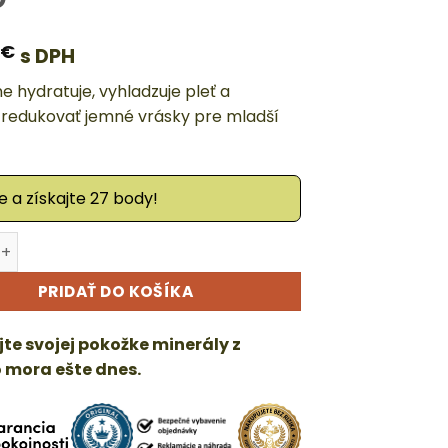
0
€
s DPH
e hydratuje, vyhladzuje pleť a
redukovať jemné vrásky pre mladší
 a získajte 27 body!
 Bio Marine - prírodné kolagénové sérum na tvár
ve:
PRIDAŤ DO KOŠÍKA
te svojej pokožke minerály z
 mora ešte dnes.