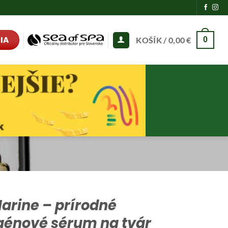
IA
KOŠÍK /
0,00
€
0
Marine – prírodné
génové sérum na tvár