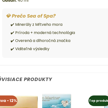
Obsah:
40 ml
💎 Prečo Sea of Spa?
✔️ Minerály z Mŕtveho mora
✔️ Príroda + moderná technológia
✔️ Overená a dlhoročná značka
✔️ Viditeľné výsledky
ÚVISIACE PRODUKTY
va - 12%
Top produk