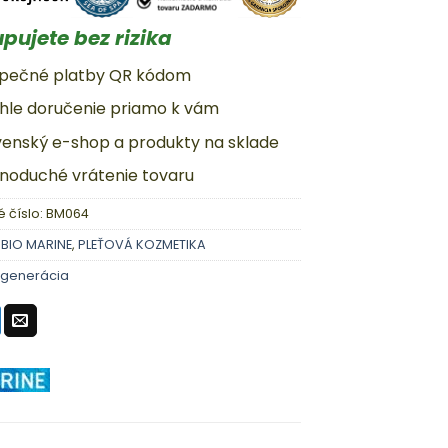
pujete bez rizika
zpečné platby QR kódom
chle doručenie priamo k vám
ovenský e-shop a produkty na sklade
dnoduché vrátenie tovaru
 číslo:
BM064
:
BIO MARINE
,
PLEŤOVÁ KOZMETIKA
generácia