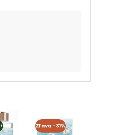
Zľava - 31%
t