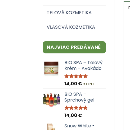
TELOVÁ KOZMETIKA
VLASOVÁ KOZMETIKA
NAJVIAC PREDÁVANÉ
BIO SPA – Telový
krém - Avokádo
14,00
€
Hodnotenie
s DPH
4.95
z 5
BIO SPA –
Sprchový gel
14,00
€
Hodnotenie
5.00
z 5
Snow White -