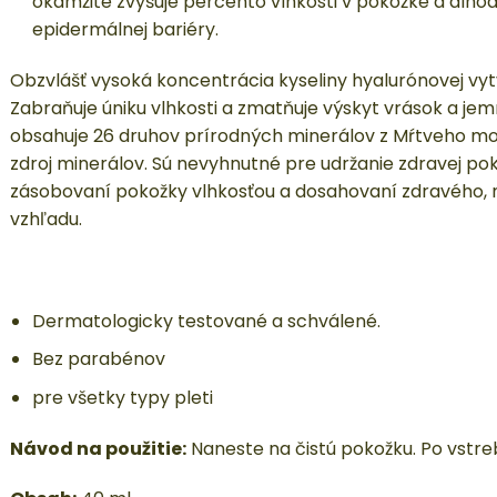
okamžite zvyšuje percento vlhkosti v pokožke a dlho
epidermálnej bariéry.
Obzvlášť vysoká koncentrácia kyseliny hyalurónovej vy
Zabraňuje úniku vlhkosti a zmatňuje výskyt vrások a jem
obsahuje 26 druhov prírodných minerálov z Mŕtveho mor
zdroj minerálov. Sú nevyhnutné pre udržanie zdravej pok
zásobovaní pokožky vlhkosťou a dosahovaní zdravého, m
vzhľadu.
Dermatologicky testované a schválené.
Bez parabénov
pre všetky typy pleti
Návod na použitie:
Naneste na čistú pokožku.
Po vstre