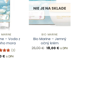
NIE JE NA SKLADE
O MARINE
BIO MARINE
ine – Voda z
Bio Marine – Jemný
eho mora
očný krém
Pôvodná
Aktuálna
26,00
€
18,00
€
s DPH
(3)
cena
cena
bola:
je:
otenie
00
€
s DPH
26,00 €.
18,00 €.
5