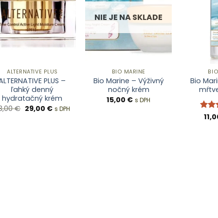
NIE JE NA SKLADE
ALTERNATIVE PLUS
BIO MARINE
BI
ALTERNATIVE PLUS –
Bio Marine – Výživný
Bio Mar
ľahký denný
nočný krém
mŕtv
hydratačný krém
15,00
€
s DPH
Pôvodná
Aktuálna
3,00
€
29,00
€
s DPH
cena
cena
Hodn
11,
bola:
je:
5
z 
33,00 €.
29,00 €.