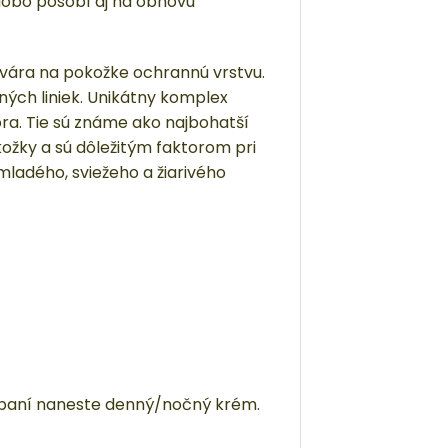
dobo pôsobí aj na obnovu
tvára na pokožke ochrannú vrstvu.
ných liniek. Unikátny komplex
a. Tie sú známe ako najbohatší
ožky a sú dôležitým faktorom pri
ladého, sviežeho a žiarivého
baní naneste denný/nočný krém.