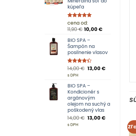
Minerálna soľ do
kúpeľa
cena od:
Hodnotenie
5.00
z 5
11,90
€
10,00
€
BIO SPA –
Šampón na
posilnenie vlasov
Pôvodná
Aktuálna
14,00
€
13,00
€
Hodnotenie
4.33
z 5
cena
cena
s DPH
bola:
je:
BIO SPA –
14,00 €.
13,00 €.
Kondicionér s
argánovým
S
olejom na suchý a
poškodený vlas
Pôvodná
Aktuálna
14,00
€
13,00
€
cena
cena
s DPH
Zľa
Top produkt
Top produkt
bola:
je: