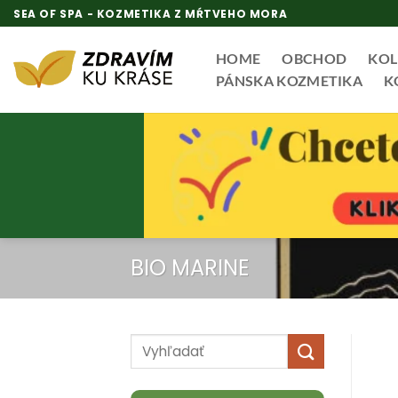
Skip
SEA OF SPA - KOZMETIKA Z MŔTVEHO MORA
to
content
HOME
OBCHOD
KOL
PÁNSKA KOZMETIKA
K
BIO MARINE
Hľadať: