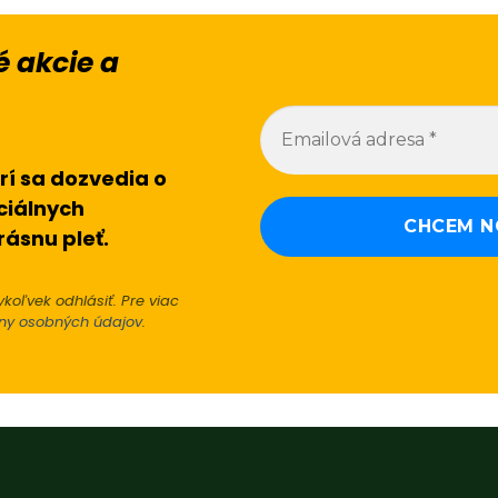
 akcie a
rí sa dozvedia o
ciálnych
rásnu pleť.
koľvek odhlásiť. Pre viac
ny osobných údajov
.
Alternative: