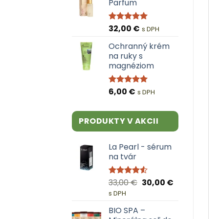
Parfum
32,00
€
Hodnotenie
s DPH
4.94
z 5
Ochranný krém
na ruky s
magnéziom
6,00
€
Hodnotenie
s DPH
5.00
z 5
PRODUKTY V AKCII
La Pearl - sérum
na tvár
Pôvodná
Aktuálna
33,00
€
30,00
€
Hodnotenie
4.50
z 5
cena
cena
s DPH
bola:
je:
BIO SPA –
33,00 €.
30,00 €.