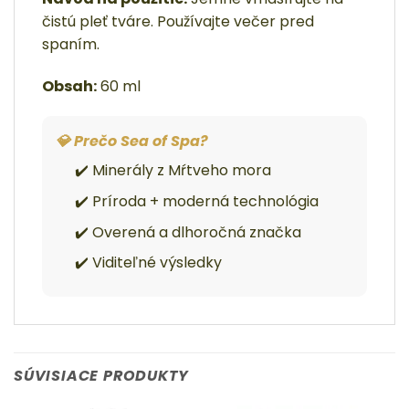
čistú pleť tváre. Používajte večer pred
spaním.
Obsah:
60 ml
💎 Prečo Sea of Spa?
✔️ Minerály z Mŕtveho mora
✔️ Príroda + moderná technológia
✔️ Overená a dlhoročná značka
✔️ Viditeľné výsledky
SÚVISIACE PRODUKTY