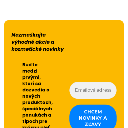
Nezmeškajte
výhodné akcie a
kozmetické novinky
Buďte
medzi
prvými,
ktorí sa
dozvedia o
nových
produktoch,
špeciálnych
ponukách a
tipoch pre
krásnu pleť.