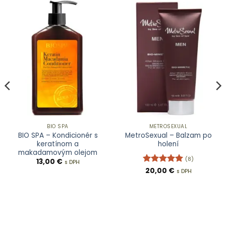
BIO SPA
METROSEXUAL
BIO SPA – Kondicionér s
MetroSexual – Balzam po
keratínom a
holení
makadamovým olejom
(8)
13,00
€
s DPH
Hodnotenie
20,00
€
s DPH
5
z 5