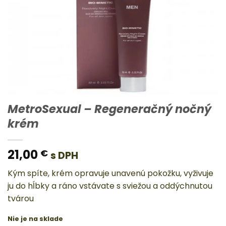
MetroSexual – Regeneračný nočný
krém
21,00
€
s DPH
Kým spíte, krém opravuje unavenú pokožku, vyživuje
ju do hĺbky a ráno vstávate s sviežou a oddýchnutou
tvárou
Nie je na sklade