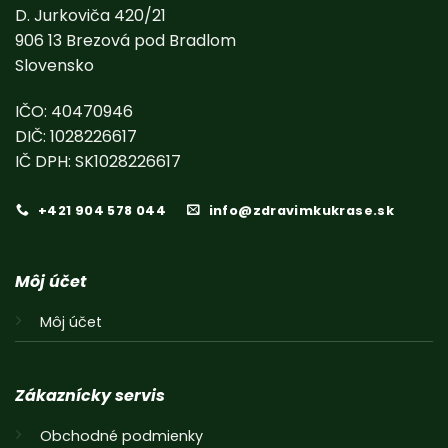
D. Jurkoviča 420/21
906 13 Brezová pod Bradlom
Slovensko
IČO: 40470946
DIČ: 1028226617
IČ DPH: SK1028226617
+421 904 578 044
info@zdravimkukrase.sk
Môj účet
Môj účet
Zákaznícky servis
Obchodné podmienky