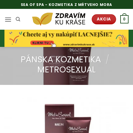
Skip
SEA OF SPA - KOZMETIKA Z MŔTVEHO MORA
to
content
AKCIA
0
PÁNSKA KOZMETIKA
/
METROSEXUAL