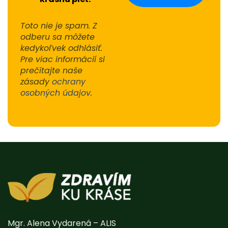
Toto nie je spam. Z
odberu sa môžete
kedykoľvek odhlásiť.
Pre viac informácií si
prečítajte naše
zásady
ochrany
osobných údajov
.
Alternative:
Mgr. Alena Vydarená – ALIS