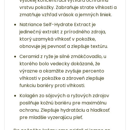
vysokej koncentrácii vytvára ochrannú
vrstvu pokožky. Zabraňuje strate vlhkosti a
zmatňuje vzhľad vrások a jemných liniek.
Natriance Self-Hydrate Extract je
jedinečný extrakt z prírodného zdroja,
ktorý uzamyká vlhkosť v pokožke,
obnovuje jej pevnosť a zlepšuje textúru.
Ceramid z ryže je silné zmäkčovadlo, u
ktorého bolo vedecky dokázané, že
výrazne a okamžite zvyšuje percento
vlhkosti v pokožke a zároveň zlepšuje
funkciu bariéry proti vlhkosti.
Kolagén zo sójových a ryžových zdrojov
posilňuje kožnú bariéru pre maximálnu
ochranu. Zlepšuje hydratáciu a hladkosť
pre mladšie vyzerajúcu pleť.