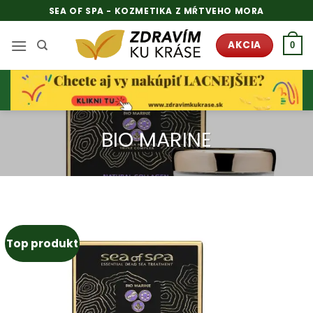
Skip
SEA OF SPA - KOZMETIKA Z MŔTVEHO MORA
to
content
AKCIA
0
BIO MARINE
Top produkt