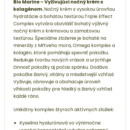
Bio Marine – Vyživujúci nočný krém s
kolagénom.
Nočný krém s vysokou úrovňou
hydratácie a bohatou textúrou.
Triple Effect
Complex vytvára obzvlášť bohatý výživný
nočný krém s krémovou a zamatovou
textúrou.
Špeciálne zloženie je bohaté na
minerály z Mŕtveho mora,
Omega komplex a
kolagén, ktoré pomáhajú spevniť pokožku.
Redukuje tvorbu nových vrások a urýchľuje
činnosť pokožky aj počas spánku.
Dodáva
pokožke
žiarivý, vitálny a mladistvejší vzhľad.
Vyživuje, obnovuje a obohacuje úroveň
vlhkosti pokožky pre hladký a žiarivý vzhľad
každé ráno.
Unikátny komplex štyroch aktívnych zložiek:
Kyselina hyalurónová vo výnimočne