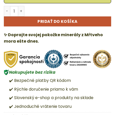
množstvo Bio Marine – Vyživujúci nočný krém s kolagé
Alternative:
PRIDAŤ DO KOŠÍKA
✨ Doprajte svojej pokožke minerály z Mŕtveho
mora ešte dnes.
Nakupujete bez rizika
✔️ Bezpečné platby QR kódom
✔️ Rýchle doručenie priamo k vám
✔️ Slovenský e-shop a produkty na sklade
✔️ Jednoduché vrátenie tovaru