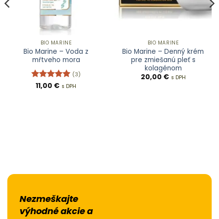
BIO MARINE
BIO MARINE
Bio Marine – Voda z
Bio Marine – Denný krém
mŕtveho mora
pre zmiešanú pleť s
kolagénom
(3)
20,00
€
s DPH
Hodnotenie
11,00
€
s DPH
5
z 5
Nezmeškajte
výhodné akcie a