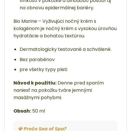
vlhkosti v pokožke a dlhodobo pôsobí aj
na obnovu epidermálnej bariéry.
Bio Marine – Vyživujúci nočný krém s
kolagénom je nočný krém s vysokou úrovňou
hydratácie a bohatou textúrou.
Dermatologicky testované a schválené.
Bez parabénov
pre všetky typy pleti
Návod k použitiu:
Denne pred spaním
naniesť na pokožku tváre jemnými
masážnymi pohybmi.
Obsah:
50 ml
💎 Prečo Sea of Spa?