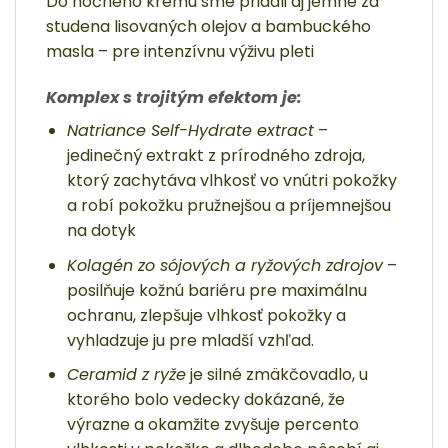
Do nočného krému sme pridali aj jemne za
studena lisovaných olejov a bambuckého
masla – pre intenzívnu výživu pleti
Komplex s trojitým efektom je:
Natriance Self-Hydrate extract
–
jedinečný extrakt z prírodného zdroja,
ktorý zachytáva vlhkosť vo vnútri pokožky
a robí pokožku pružnejšou a príjemnejšou
na dotyk
Kolagén zo sójových a ryžových zdrojov
–
posilňuje kožnú bariéru pre maximálnu
ochranu, zlepšuje vlhkosť pokožky a
vyhladzuje ju pre mladší vzhľad.
Ceramid z ryže
je silné zmäkčovadlo, u
ktorého bolo vedecky dokázané, že
výrazne a okamžite zvyšuje percento