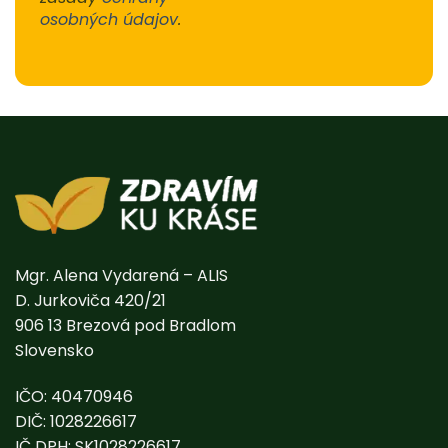
osobných údajov
.
Alternative:
Mgr. Alena Vydarená – ALIS
D. Jurkoviča 420/21
906 13 Brezová pod Bradlom
Slovensko
IČO: 40470946
DIČ: 1028226617
IČ DPH: SK1028226617