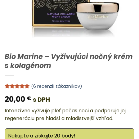
Bio Marine – Vyživujúci nočný krém
s kolagénom
(
6
recenzií zákazníkov)
Hodnotenie
6
20,00
€
s DPH
5
z 5 na
základe
zákazníckych
Intenzívne vyživuje pleť počas noci a podporuje jej
recenzií
regeneráciu pre hladší a mladistvejší vzhľad.
Nakúpte a získajte 20 body!