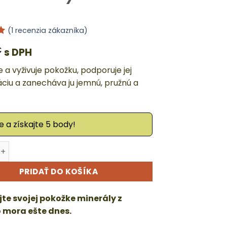
(
1
recenzia zákazníka)
e
€
s DPH
j
 a vyživuje pokožku, podporuje jej
ciu a zanecháva ju jemnú, pružnú a
 a získajte 5 body!
 BIO SPA – Telový krém Avokádo a rakytník
ve:
PRIDAŤ DO KOŠÍKA
te svojej pokožke minerály z
 mora ešte dnes.