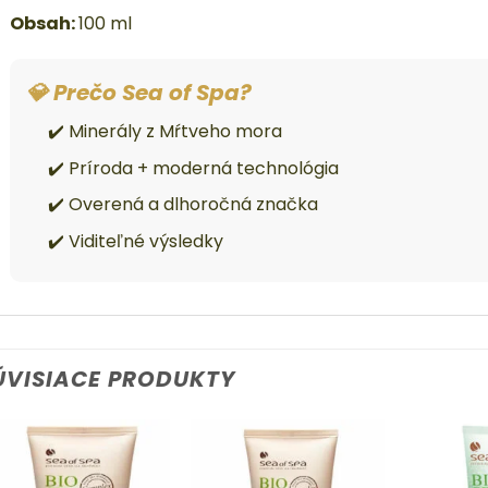
Obsah:
100 ml
💎 Prečo Sea of Spa?
✔️ Minerály z Mŕtveho mora
✔️ Príroda + moderná technológia
✔️ Overená a dlhoročná značka
✔️ Viditeľné výsledky
ÚVISIACE PRODUKTY