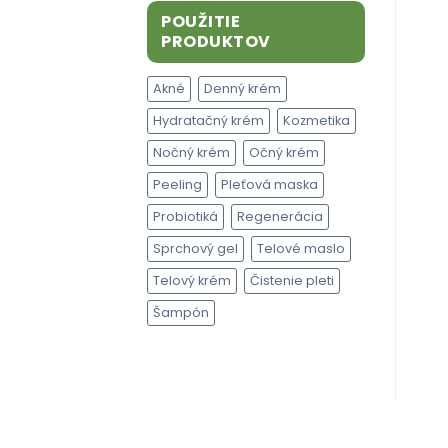
14,00 €.
13,00 €.
POUŽITIE
PRODUKTOV
Akné
Denný krém
Hydratačný krém
Kozmetika
Nočný krém
Očný krém
Peeling
Pleťová maska
Probiotiká
Regenerácia
Sprchový gel
Telové maslo
Telový krém
Čistenie pleti
Šampón