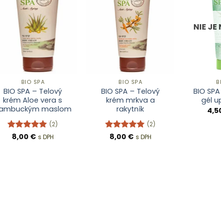
NIE JE
BIO SPA
BIO SPA
B
BIO SPA – Telový
BIO SPA – Telový
BIO SPA
krém Aloe vera s
krém mrkva a
gél u
ambuckým maslom
rakytník
4,5
(2)
(2)
Hodnotenie
8,00
€
Hodnotenie
8,00
€
s DPH
s DPH
5
z 5
5
z 5