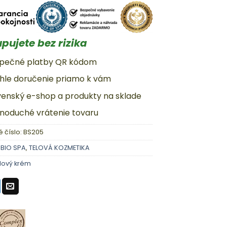
pujete bez rizika
zpečné platby QR kódom
chle doručenie priamo k vám
ovenský e-shop a produkty na sklade
dnoduché vrátenie tovaru
 číslo:
BS205
:
BIO SPA
,
TELOVÁ KOZMETIKA
lový krém