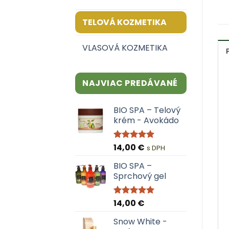
TELOVÁ KOZMETIKA
VLASOVÁ KOZMETIKA
NAJVIAC PREDÁVANÉ
BIO SPA – Telový
krém - Avokádo
14,00
€
Hodnotenie
s DPH
4.95
z 5
BIO SPA –
Sprchový gel
14,00
€
Hodnotenie
5.00
z 5
Snow White -