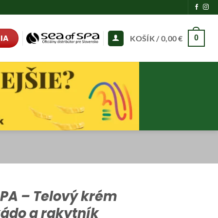
IA
KOŠÍK /
0,00
€
0
SPA – Telový krém
ádo a rakytník