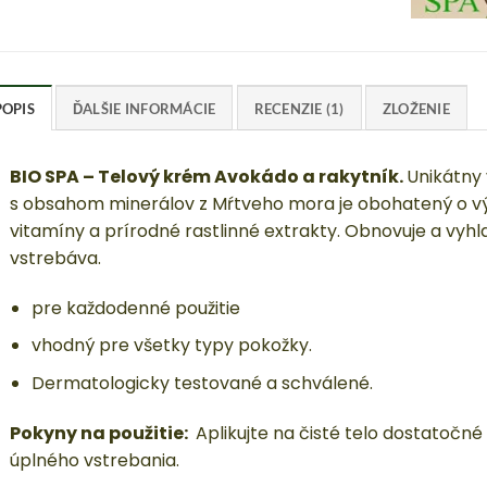
POPIS
ĎALŠIE INFORMÁCIE
RECENZIE (1)
ZLOŽENIE
BIO SPA – Telový krém Avokádo a rakytník.
Unikátny 
s obsahom minerálov z Mŕtveho mora je obohatený o výť
vitamíny a prírodné rastlinné extrakty. Obnovuje a vyhl
vstrebáva.
pre každodenné použitie
vhodný pre všetky typy pokožky.
Dermatologicky testované a schválené.
Pokyny na použitie:
Aplikujte na čisté telo dostatočn
úplného vstrebania.