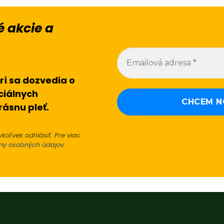
 akcie a
rí sa dozvedia o
ciálnych
rásnu pleť.
koľvek odhlásiť. Pre viac
ny osobných údajov
.
Alternative: