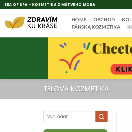
Skip
SEA OF SPA - KOZMETIKA Z MŔTVEHO MORA
to
content
HOME
OBCHOD
KOL
PÁNSKA KOZMETIKA
K
TELOVÁ KOZMETIKA
Hľadať: