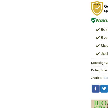
Naku
✔️ Be
✔️ Rý
✔️ Sl
✔️ Je
Katalógové
Kategórie
Značka:
Te