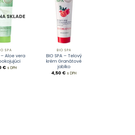
 NA SKLADE
IO SPA
BIO SPA
 – Aloe vera
BIO SPA – Telový
pokojujúci
krém Granátové
jablko
0
€
s DPH
4,50
€
s DPH