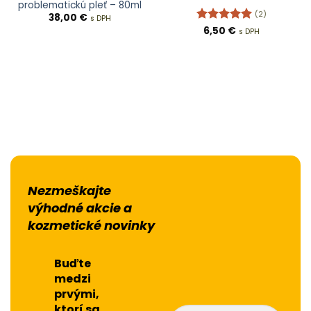
problematickú pleť – 80ml
(2)
38,00
€
s DPH
Hodnotenie
6,50
€
s DPH
5
z 5
Nezmeškajte
výhodné akcie a
kozmetické novinky
Buďte
medzi
prvými,
ktorí sa