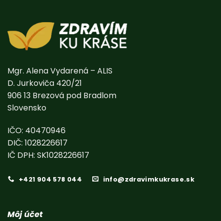
Mgr. Alena Vydarená – ALIS
D. Jurkoviča 420/21
906 13 Brezová pod Bradlom
Slovensko
IČO: 40470946
DIČ: 1028226617
IČ DPH: SK1028226617
+421 904 578 044
info@zdravimkukrase.sk
Môj účet