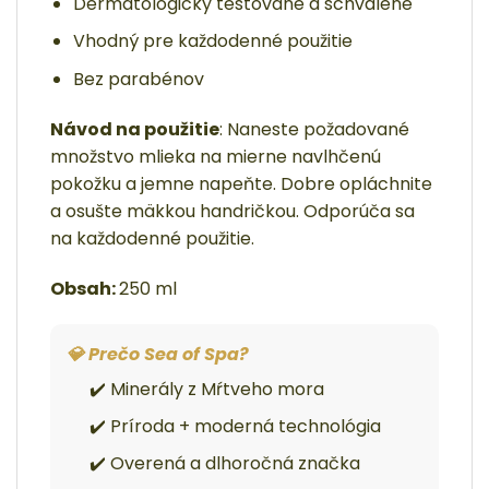
Dermatologicky testované a schválené
Vhodný pre každodenné použitie
Bez parabénov
Návod na použitie
:
Naneste požadované
množstvo mlieka na mierne navlhčenú
pokožku a jemne napeňte.
Dobre opláchnite
a osušte mäkkou handričkou.
Odporúča sa
na každodenné použitie.
Obsah:
250 ml
💎 Prečo Sea of Spa?
✔️ Minerály z Mŕtveho mora
✔️ Príroda + moderná technológia
✔️ Overená a dlhoročná značka