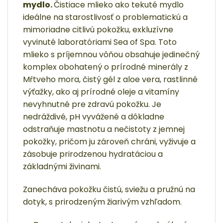
mydlo.
Čistiace mlieko ako tekuté mydlo
ideálne na starostlivosť o problematickú a
mimoriadne citlivú pokožku, exkluzívne
vyvinuté laboratóriami Sea of Spa. Toto
mlieko s príjemnou vôňou obsahuje jedinečný
komplex obohatený o prírodné minerály z
Mŕtveho mora, čistý gél z aloe vera, rastlinné
výťažky, ako aj prírodné oleje a vitamíny
nevyhnutné pre zdravú pokožku. Je
nedráždivé, pH vyvážené a dôkladne
odstraňuje mastnotu a nečistoty z jemnej
pokožky, pričom ju zároveň chráni, vyživuje a
zásobuje prirodzenou hydratáciou a
základnými živinami.
Zanecháva pokožku čistú, sviežu a pružnú na
dotyk, s prirodzeným žiarivým vzhľadom.