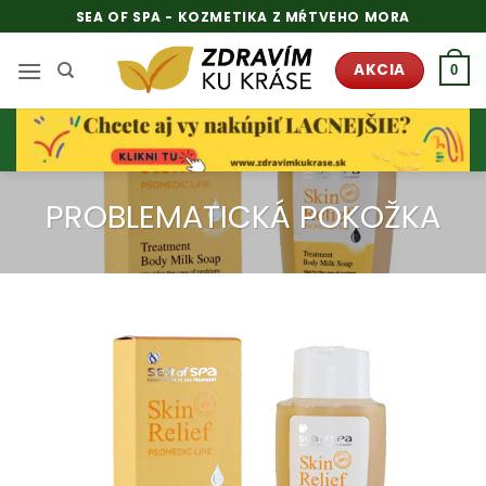
Skip
SEA OF SPA - KOZMETIKA Z MŔTVEHO MORA
to
content
AKCIA
0
PROBLEMATICKÁ POKOŽKA