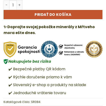
množstvo SKIN RELIEF – Ošetrujúce a čistiace tekuté myd
Alternative:
PRIDAŤ DO KOŠÍKA
✨ Doprajte svojej pokožke minerály z Mŕtveho
mora ešte dnes.
Nakupujete bez rizika
✔️ Bezpečné platby QR kódom
✔️ Rýchle doručenie priamo k vám
✔️ Slovenský e-shop a produkty na sklade
✔️ Jednoduché vrátenie tovaru
Katalógové číslo:
SR084