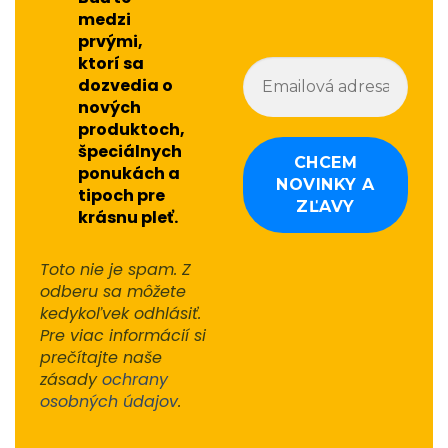
medzi
prvými,
ktorí sa
dozvedia o
nových
produktoch,
špeciálnych
ponukách a
tipoch pre
krásnu pleť.
Toto nie je spam. Z
odberu sa môžete
kedykoľvek odhlásiť.
Pre viac informácií si
prečítajte naše
zásady
ochrany
osobných údajov
.