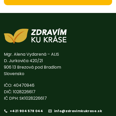
Alternative:
Mgr. Alena Vydarená – ALIS
D. Jurkoviča 420/21
906 13 Brezová pod Bradlom
Slovensko
IČO: 40470946
DIČ: 1028226617
IČ DPH: SK1028226617
+421 904 578 044
info@zdravimkukrase.sk