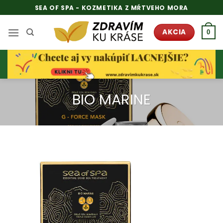
Skip
SEA OF SPA - KOZMETIKA Z MŔTVEHO MORA
to
content
AKCIA
0
BIO MARINE