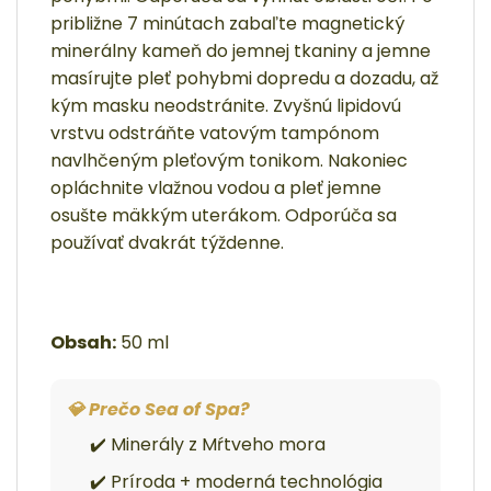
približne 7 minútach zabaľte magnetický
minerálny kameň do jemnej tkaniny a jemne
masírujte pleť pohybmi dopredu a dozadu, až
kým masku neodstránite. Zvyšnú lipidovú
vrstvu odstráňte vatovým tampónom
navlhčeným pleťovým tonikom. Nakoniec
opláchnite vlažnou vodou a pleť jemne
osušte mäkkým uterákom. Odporúča sa
používať dvakrát týždenne.
Obsah:
50 ml
💎 Prečo Sea of Spa?
✔️ Minerály z Mŕtveho mora
✔️ Príroda + moderná technológia