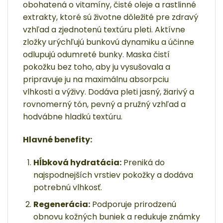
obohatená o vitamíny, čisté oleje a rastlinné
extrakty, ktoré sú životne dôležité pre zdravý
vzhľad a zjednotenú textúru pleti. Aktívne
zložky urýchľujú bunkovú dynamiku a účinne
odlupujú odumreté bunky. Maska čistí
pokožku bez toho, aby ju vysušovala a
pripravuje ju na maximálnu absorpciu
vlhkosti a výživy. Dodáva pleti jasný, žiarivý a
rovnomerný tón, pevný a pružný vzhľad a
hodvábne hladkú textúru.
Hlavné benefity:
Hĺbková hydratácia:
Preniká do
najspodnejších vrstiev pokožky a dodáva
potrebnú vlhkosť.
Regenerácia:
Podporuje prirodzenú
obnovu kožných buniek a redukuje známky