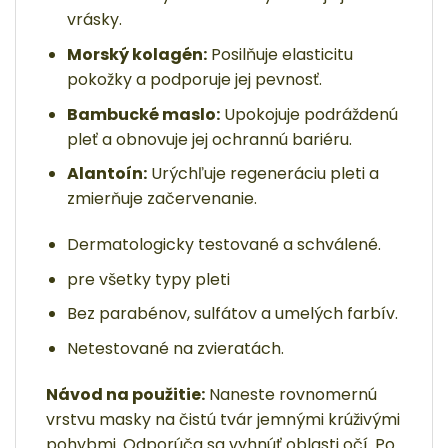
vrásky.
Morský kolagén:
Posilňuje elasticitu
pokožky a podporuje jej pevnosť.
Bambucké maslo:
Upokojuje podráždenú
pleť a obnovuje jej ochrannú bariéru.
Alantoín:
Urýchľuje regeneráciu pleti a
zmierňuje začervenanie.
Dermatologicky testované a schválené.
pre všetky typy pleti
Bez parabénov, sulfátov a umelých farbív.
Netestované na zvieratách.
Návod na použitie:
Naneste rovnomernú
vrstvu masky na čistú tvár jemnými krúživými
pohybmi. Odporúča sa vyhnúť oblasti očí. Po