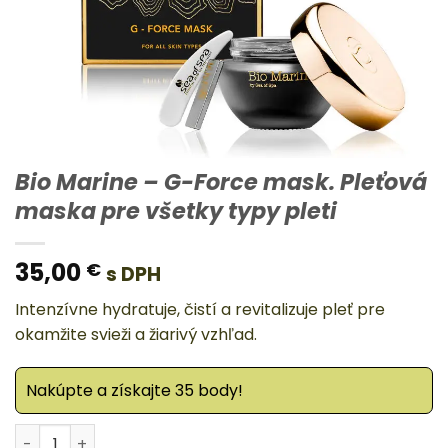
Bio Marine – G-Force mask. Pleťová
maska pre všetky typy pleti
35,00
€
s DPH
Intenzívne hydratuje, čistí a revitalizuje pleť pre
okamžite svieži a žiarivý vzhľad.
Nakúpte a získajte 35 body!
množstvo Bio Marine – G-Force mask. Pleťová maska pre 
Alternative: