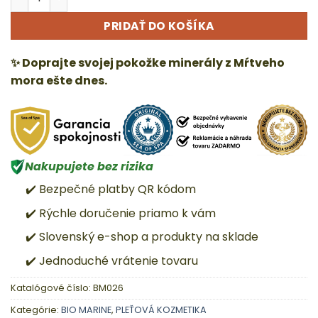
PRIDAŤ DO KOŠÍKA
✨ Doprajte svojej pokožke minerály z Mŕtveho
mora ešte dnes.
Nakupujete bez rizika
✔️ Bezpečné platby QR kódom
✔️ Rýchle doručenie priamo k vám
✔️ Slovenský e-shop a produkty na sklade
✔️ Jednoduché vrátenie tovaru
Katalógové číslo:
BM026
Kategórie:
BIO MARINE
,
PLEŤOVÁ KOZMETIKA