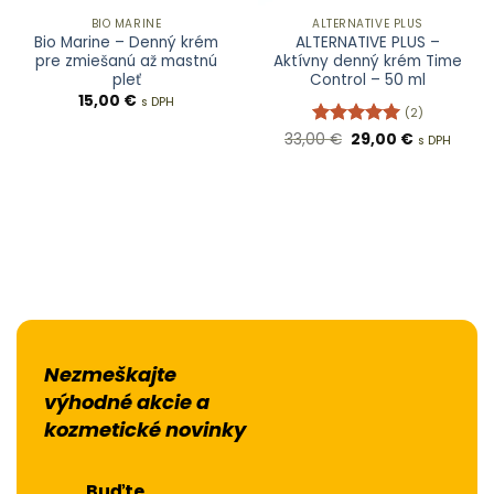
BIO MARINE
ALTERNATIVE PLUS
Bio Marine – Denný krém
ALTERNATIVE PLUS –
pre zmiešanú až mastnú
Aktívny denný krém Time
pleť
Control – 50 ml
15,00
€
s DPH
(2)
Pôvodná
Aktuálna
33,00
Hodnotenie
€
29,00
€
s DPH
cena
cena
5
z 5
bola:
je:
33,00 €.
29,00 €.
Nezmeškajte
výhodné akcie a
kozmetické novinky
Buďte