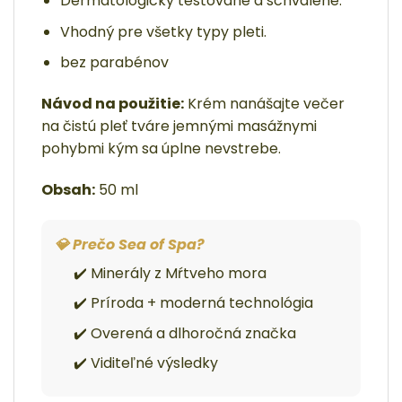
Dermatologicky testované a schválené.
Vhodný pre všetky typy pleti.
bez parabénov
Návod na použitie:
Krém nanášajte večer
na čistú pleť tváre jemnými masážnymi
pohybmi kým sa úplne nevstrebe.
Obsah:
50 ml
💎 Prečo Sea of Spa?
✔️ Minerály z Mŕtveho mora
✔️ Príroda + moderná technológia
✔️ Overená a dlhoročná značka
✔️ Viditeľné výsledky