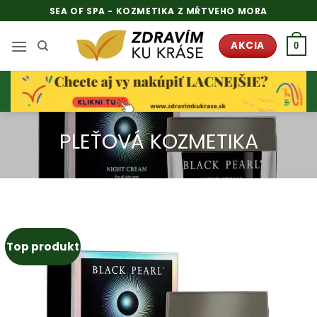
Skip
SEA OF SPA - KOZMETIKA Z MŔTVEHO MORA
to
content
AKCIA
0
PLEŤOVÁ KOZMETIKA
Top produkt