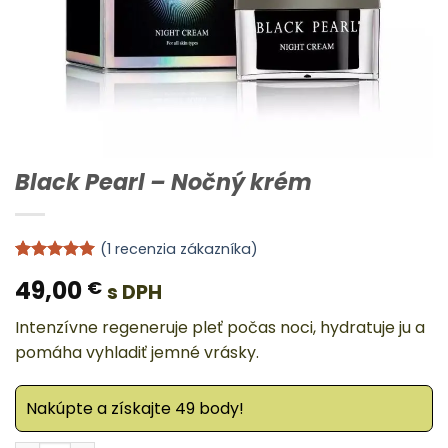
Black Pearl – Nočný krém
(
1
recenzia zákazníka)
Hodnotenie
1
49,00
€
s DPH
5
z 5 na
základe
zákazníckej
Intenzívne regeneruje pleť počas noci, hydratuje ju a
recenzie
pomáha vyhladiť jemné vrásky.
Nakúpte a získajte 49 body!