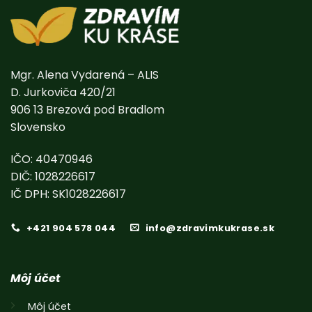
Mgr. Alena Vydarená – ALIS
D. Jurkoviča 420/21
906 13 Brezová pod Bradlom
Slovensko
IČO: 40470946
DIČ: 1028226617
IČ DPH: SK1028226617
+421 904 578 044
info@zdravimkukrase.sk
Môj účet
Môj účet