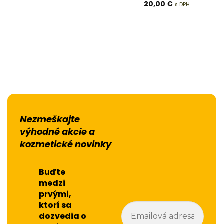
Hodnotenie
20,00
€
s DPH
5
z 5
Nezmeškajte
výhodné akcie a
kozmetické novinky
Buďte
medzi
prvými,
ktorí sa
dozvedia o