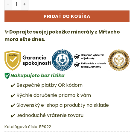
množstvo Black Pearl - Nočný krém
Alternative:
PRIDAŤ DO KOŠÍKA
✨ Doprajte svojej pokožke minerály z Mŕtveho
mora ešte dnes.
Nakupujete bez rizika
✔️ Bezpečné platby QR kódom
✔️ Rýchle doručenie priamo k vám
✔️ Slovenský e-shop a produkty na sklade
✔️ Jednoduché vrátenie tovaru
Katalógové číslo:
BP022