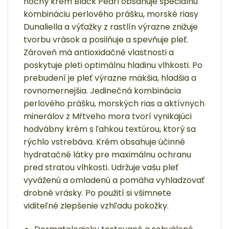
nočný krém Black Pearl obsahuje špeciálnu
kombináciu perlového prášku, morské riasy
Dunaliella a výťažky z rastlín výrazne znižuje
tvorbu vrások a posilňuje a spevňuje pleť.
Zároveň má antioxidačné vlastnosti a
poskytuje pleti optimálnu hladinu vlhkosti. Po
prebudení je pleť výrazne mäkšia, hladšia a
rovnomernejšia.
Jedinečná kombinácia
perlového prášku, morských rias a aktívnych
minerálov z Mŕtveho mora tvorí vynikajúci
hodvábny krém s ľahkou textúrou, ktorý sa
rýchlo vstrebáva.
Krém obsahuje účinné
hydratačné látky pre maximálnu ochranu
pred stratou vlhkosti. Udržuje vašu pleť
vyváženú a omladenú a pomáha vyhladzovať
drobné vrásky.
Po použití si všimnete
viditeľné zlepšenie vzhľadu pokožky.