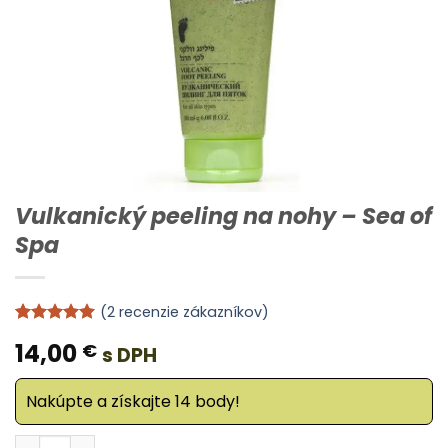
Vulkanický peeling na nohy – Sea of
Spa
(
2
recenzie zákazníkov)
Hodnotenie
2
14,00
€
s DPH
5
z 5 na
základe
zákazníckych
Nakúpte a získajte 14 body!
recenzií
množstvo Vulkanický peeling na nohy - Sea of Spa
Alternative: