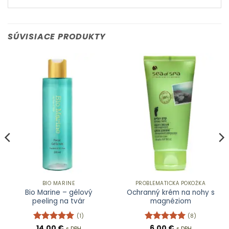
SÚVISIACE PRODUKTY
BIO MARINE
PROBLEMATICKÁ POKOŽKA
Bio Marine – gélový
Ochranný krém na nohy s
peeling na tvár
magnéziom
(1)
(8)
Hodnotenie
14,00
€
Hodnotenie
6,00
€
s DPH
s DPH