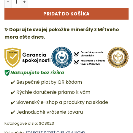
PRIDAŤ DO KOŠÍKA
✨ Doprajte svojej pokožke minerály z Mŕtveho
mora ešte dnes.
Nakupujete bez rizika
✔️ Bezpečné platby QR kódom
✔️ Rýchle doručenie priamo k vám
✔️ Slovenský e-shop a produkty na sklade
✔️ Jednoduché vrátenie tovaru
Katalógové číslo:
SOS023
Kategória:
STAROSTLIVOSŤ O RUKY A NOHY