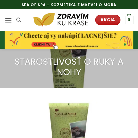
Skip
SEA OF SPA - KOZMETIKA Z MŔTVEHO MORA
to
content
AKCIA
0
STAROSTLIVOSŤ O RUKY A
NOHY