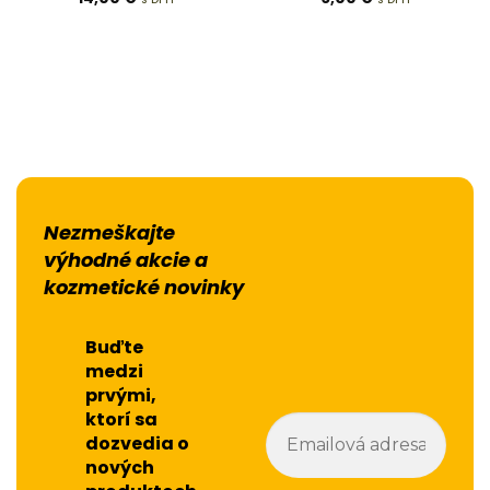
5
z 5
5
z 5
Nezmeškajte
výhodné akcie a
kozmetické novinky
Buďte
medzi
prvými,
ktorí sa
dozvedia o
nových