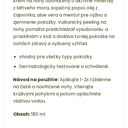
krém na nohy obohatený o aktívne minerály
z Mŕtveho mora, sopečný popol, olej z
čajovníka, aloe vera a mentol pre výživu a
zjemnenie pokožky.
Vulkanický peeling na
nohy
pomáha predchádzať vysušovaniu a
prasklinám v koži a dodáva tvrdej pokožke na
nohách zdravý a vyživený vzhľad.
vhodný pre všetky typy pokožky.
Dermatologicky testované a schválené.
Návod na použitie:
Aplikujte 1-2x týždenne
na čisté a navlhčené nohy. Vtierajte
krúživými pohybmi a potom opláchnite
vlažnou vodou.
Obsah:
180 ml