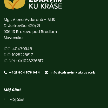
Mgr. Alena Vydarená – ALIS
D. Jurkoviča 420/21
906 13 Brezová pod Bradlom
Slovensko
IČO: 40470946
DIČ: 1028226617
IČ DPH: SK1028226617
+421 904 578 044
info@zdravimkukrase.sk
Môj účet
Môj účet