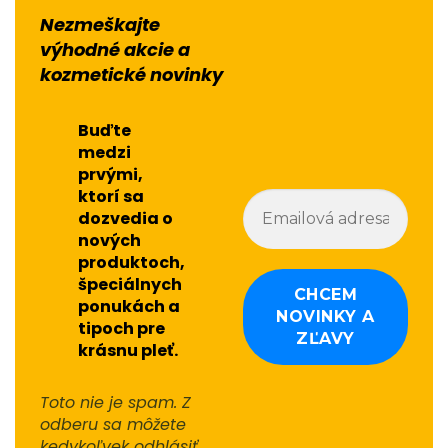
Nezmeškajte
výhodné akcie a
kozmetické novinky
Buďte
medzi
prvými,
ktorí sa
dozvedia o
nových
produktoch,
špeciálnych
ponukách a
tipoch pre
krásnu pleť.
Toto nie je spam. Z
odberu sa môžete
kedykoľvek odhlásiť.