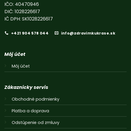
IČO: 40470946
DIČ: 1028226617
IČ DPH: SK1028226617
+421 904 578 044
info@zdravimkukrase.sk
Môj účet
Môj účet
Zákaznícky servis
Obchodné podmienky
Platba a doprava
Odstúpenie od zmluvy