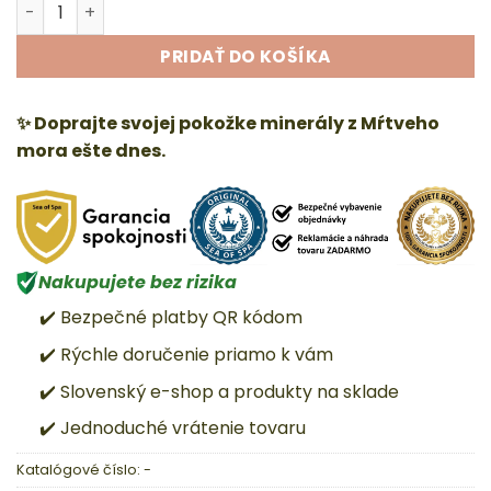
množstvo Sprchový gél s peelingom
PRIDAŤ DO KOŠÍKA
✨ Doprajte svojej pokožke minerály z Mŕtveho
mora ešte dnes.
Nakupujete bez rizika
✔️ Bezpečné platby QR kódom
✔️ Rýchle doručenie priamo k vám
✔️ Slovenský e-shop a produkty na sklade
✔️ Jednoduché vrátenie tovaru
Katalógové číslo:
-