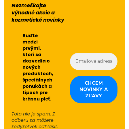
Nezmeškajte
výhodné akcie a
kozmetické novinky
Buďte
medzi
prvými,
ktorí sa
dozvedia o
nových
produktoch,
špeciálnych
ponukách a
tipoch pre
krásnu pleť.
Toto nie je spam. Z
odberu sa môžete
kedykoľvek odhlásiť.