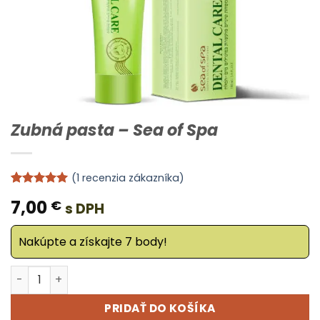
Zubná pasta – Sea of Spa
(
1
recenzia zákazníka)
Hodnotenie
1
7,00
€
s DPH
5
z 5 na
základe
zákazníckej
Nakúpte a získajte 7 body!
recenzie
množstvo Zubná pasta - Sea of Spa
Alternative:
PRIDAŤ DO KOŠÍKA