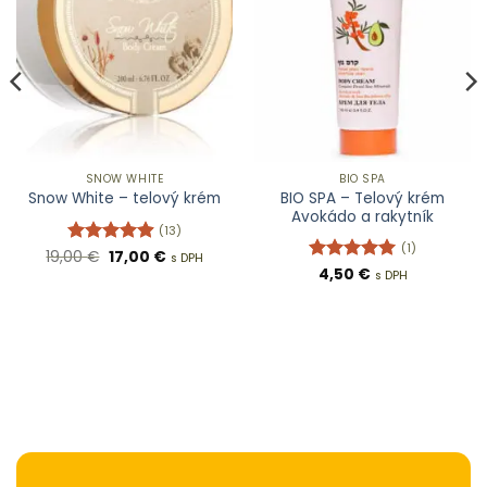
SNOW WHITE
BIO SPA
BIO SPA – Telový krém
Snow White – telový krém
Avokádo a rakytník
(13)
(1)
Pôvodná
Aktuálna
19,00
Hodnotenie
€
17,00
€
s DPH
cena
cena
4.92
z 5
Hodnotenie
4,50
€
s DPH
bola:
je:
5
z 5
19,00 €.
17,00 €.