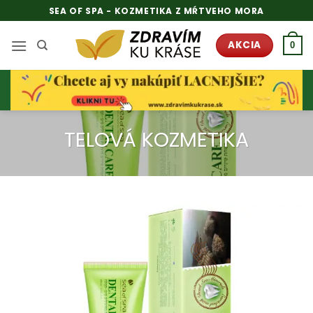
Skip
SEA OF SPA - KOZMETIKA Z MŔTVEHO MORA
to
content
AKCIA
0
TELOVÁ KOZMETIKA