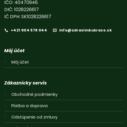
IČO: 40470946
DIČ: 1028226617
IČ DPH: SK1028226617
+421 904 578 044
info@zdravimkukrase.sk
Môj účet
Môj účet
Zákaznícky servis
Obchodné podmienky
Platba a doprava
Odstúpenie od zmluvy