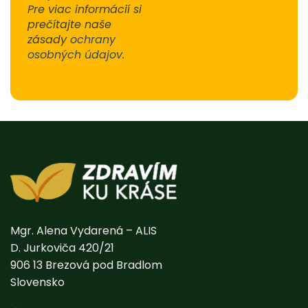
Pre viac informácií si
prečítajte naše
zásady
ochrany
osobných údajov
.
Alternative:
Mgr. Alena Vydarená – ALIS
D. Jurkoviča 420/21
906 13 Brezová pod Bradlom
Slovensko