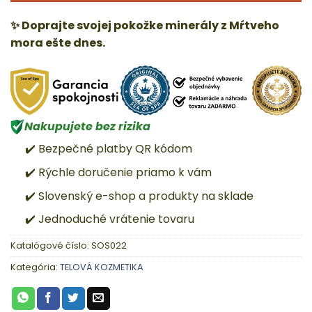
✨ Doprajte svojej pokožke minerály z Mŕtveho
mora ešte dnes.
Nakupujete bez rizika
✔️ Bezpečné platby QR kódom
✔️ Rýchle doručenie priamo k vám
✔️ Slovenský e-shop a produkty na sklade
✔️ Jednoduché vrátenie tovaru
Katalógové číslo:
SOS022
Kategória:
TELOVÁ KOZMETIKA